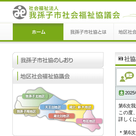
社協
202
第6次
この度
詳しく
＊第6