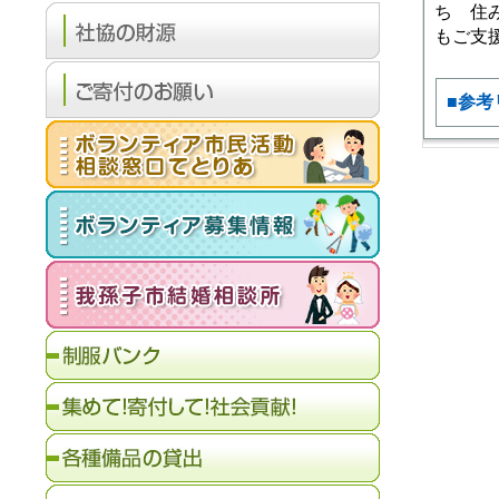
ち 住
もご支
■参考