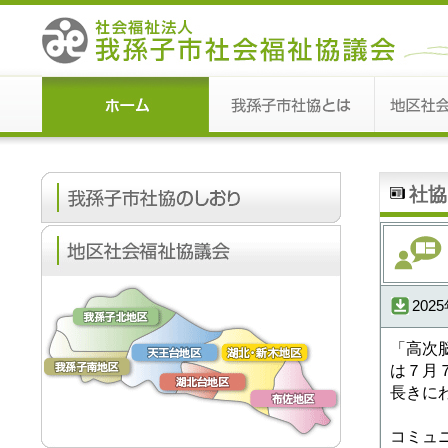
社協
202
「高次脳
は７月
長きに
コミュ