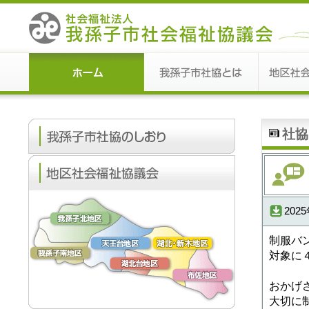
社協
202
制服バ
対象に
おかげ
大切に